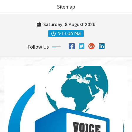
Sitemap
Skip
Saturday, 8 August 2026
to
content
3:11:49 PM
Follow Us