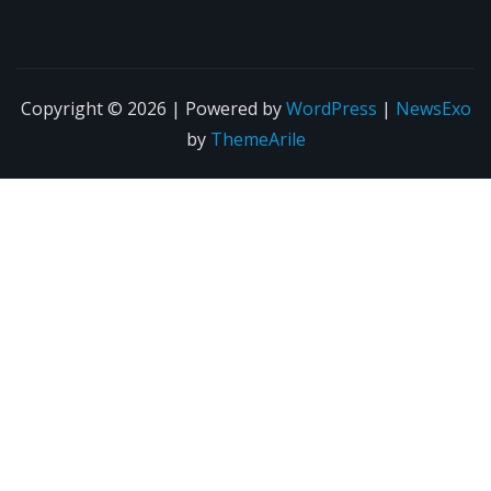
Copyright © 2026 | Powered by
WordPress
|
NewsExo
by
ThemeArile