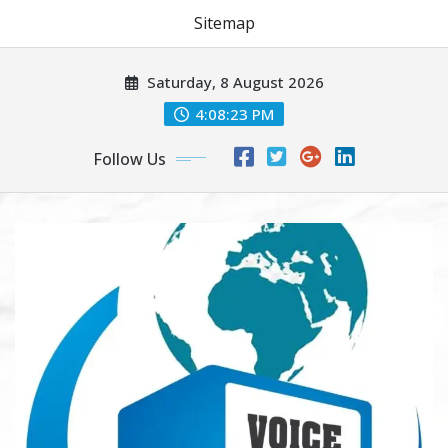
Sitemap
Skip
Saturday, 8 August 2026
to
content
4:08:24 PM
Follow Us