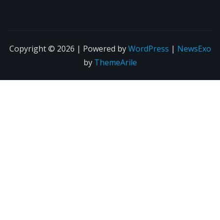
Copyright © 2026 | Powered by
WordPress
|
NewsExo
by
ThemeArile