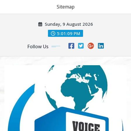
Sitemap
Skip
Sunday, 9 August 2026
to
content
5:01:09 PM
Follow Us