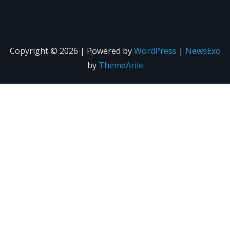
Copyright © 2026 | Powered by
WordPress
|
NewsExo
by
ThemeArile