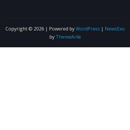
Copyright © 2026 | Powered by
WordPress
|
NewsExo
by
ThemeArile