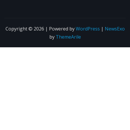
Copyright © 2026 | Powered by
WordPress
|
NewsExo
by
ThemeArile