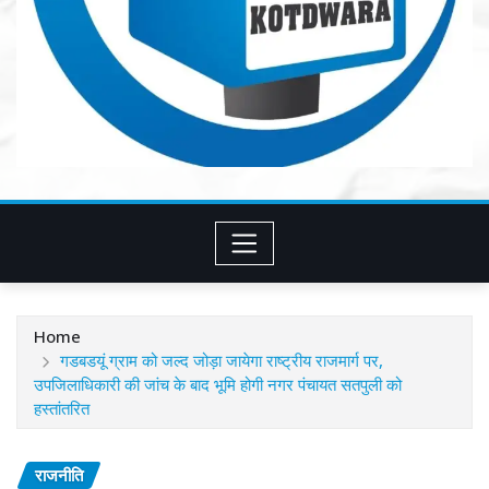
Home
गडबडयूं ग्राम को जल्द जोड़ा जायेगा राष्ट्रीय राजमार्ग पर,
उपजिलाधिकारी की जांच के बाद भूमि होगी नगर पंचायत सतपुली को
हस्तांतरित
राजनीति