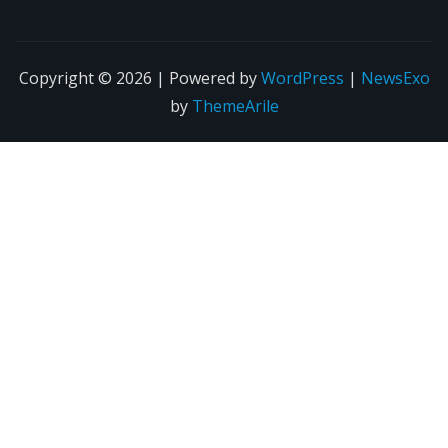
Copyright © 2026 | Powered by
WordPress
|
NewsExo
by
ThemeArile