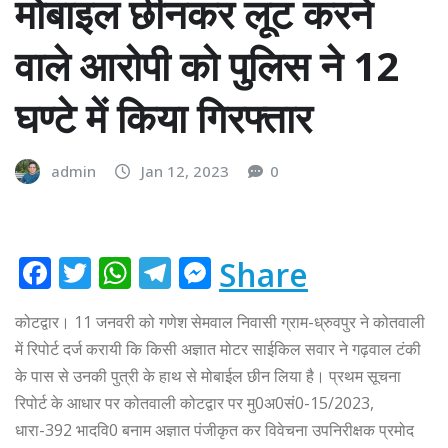
मोबाइल छीनकर लूट करने
वाले आरोपी को पुलिस ने 12
घण्टे में किया गिरफ्तार
admin
Jan 12, 2023
0
F
T
W
T
M
Share
a
w
h
el
e
कोटद्वार। 11 जनवरी को गणेश सेमवाल निवासी ग्राम-ध्रुवपुर ने कोतवाली
c
it
at
e
ss
में रिपोर्ट दर्ज करायी कि किसी अज्ञात मोटर साईकिल सवार ने गढ़वाल टंकी
e
te
s
g
e
के पास से उनकी पुत्री के हाथ से मोबाईल छीन लिया है। प्रथम सूचना
b
r
A
ra
n
रिपोर्ट के आधार पर कोतवाली कोटद्वार पर मु0अ0सं0-15/2023,
o
p
m
g
धारा-392 भादवि0 बनाम अज्ञात पंजीकृत कर विवेचना उपनिरीक्षक प्रमोद