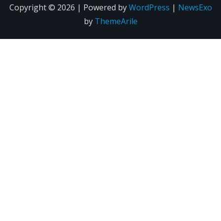
Copyright © 2026 | Powered by
WordPress
|
NewsExo
by
ThemeArile