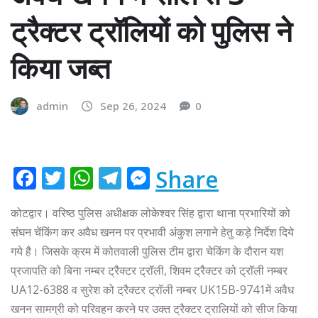
ट्रैक्टर ट्रॉलियों को पुलिस ने
किया जब्त
admin
Sep 26, 2024
0
F
T
W
T
M
Share
a
w
h
el
e
कोटद्वार। वरिष्ठ पुलिस अधीक्षक लोकेश्वर सिंह द्वारा थाना प्रभारियों को
c
it
at
e
ss
संघन चेंकिंग कर अवैध खनन पर प्रभावी अंकुश लगाने हेतु कड़े निर्देश दिये
e
te
s
g
e
गये है। जिसके क्रम में कोतवाली पुलिस टीम द्वारा चेकिंग के दौरान यश
b
r
A
ra
n
प्रजापति को बिना नम्बर ट्रैक्टर ट्रॉली, शिवम ट्रैक्टर को ट्रॉली नम्बर
o
p
m
g
UA12-6388 व सुरेश को ट्रैक्टर ट्रॉली नम्बर UK15B-9741में अवैध
o
p
e
खनन सामग्री को परिवहन करने पर उक्त ट्रैक्टर ट्रालियों को सीज किया