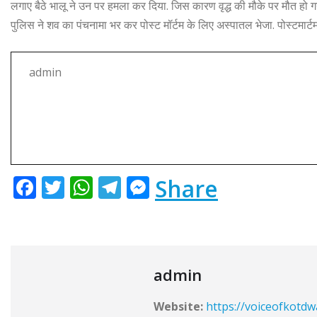
b
r
A
ra
n
लगाए बैठे भालू ने उन पर हमला कर दिया. जिस कारण वृद्ध की मौके पर मौत हो गय
o
p
m
g
पुलिस ने शव का पंचनामा भर कर पोस्ट मॉर्टम के लिए अस्पातल भेजा. पोस्टमार्टम
o
p
e
k
r
admin
F
T
W
T
M
Share
a
w
h
el
e
c
it
at
e
ss
e
te
s
g
e
b
r
A
ra
n
admin
o
p
m
g
Website:
https://voiceofkotd