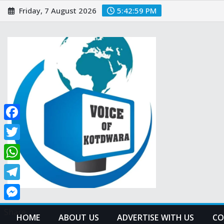
Skip
Friday, 7 August 2026
5:43:00 PM
to
content
Facebook
Twitter
WhatsApp
Telegram
Messenger
Share
HOME
ABOUT US
ADVERTISE WITH US
CO