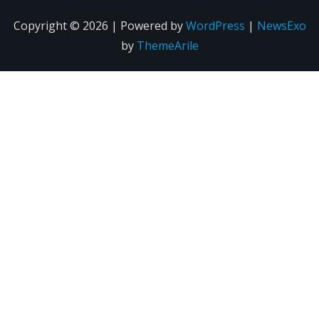
Copyright © 2026 | Powered by
WordPress
|
NewsExo
by
ThemeArile