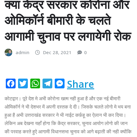
क्या केंद्र सरकार कोरोना और
ओमिकॉर्न बीमारी के चलते
आगामी चुनाव पर लगायेगी रोक
admin
Dec 28, 2021
0
F
T
W
T
M
Share
a
w
h
el
e
कोटद्वार। पूरे देश मे अभी कोरोना खत्म नही हुआ है और एक नई बीमारी
c
it
at
e
ss
ओमिकॉर्न ने भी देशभर में अपनी दस्तक दे दी। जिसके चलते लोगो मे भय बना
e
te
s
g
e
हुआ है अभी उत्तराखंड सरकार ने भी नाईट कर्फ़हू का ऐलान भी कर दिया।
b
r
A
ra
n
लेकिन अब देखना यहाँ होगा कि केंद्र सरकार, चुनाव आयोग लोगो की जान
o
p
m
g
की परवाह करते हुऐ आगामी विधानसभा चुनाव को आगे बढ़ाती की नही क्योंकि