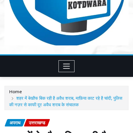
Home
शहर में बेखौफ बिक रही है अवैध शराब, माफ़िया काट रहे है चांदी, पुलिस
की नज़र से काफी दूर अवैध शराब के संचालक
अपराध
उत्तराखण्ड