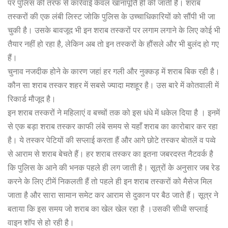
पर पुलिस की तरफ से कार्रवाई केवल खानापूर्ति ही की जाती है। शराब
e
te
s
g
e
तस्करों की एक लंबी लिस्ट जोकि पुलिस के उच्चाधिकारियों को सौंपी भी जा
b
r
A
ra
n
चुकी है। उसके बावजूद भी इन शराब तस्करों पर लगाम लगाने के लिए कोई भी
o
p
m
g
तैयार नहीं हो रहा है, लेकिन अब तो इन तस्करों के हौंसले और भी बुलंद हो गए
o
p
e
हैं।
चुनाव नजदीक होने के कारण जहां हर गली और नुक्कड़ में शराब बिक रही है।
k
r
कौन सा शराब तस्कर शहर में सबसे ज्यादा मशहूर है। उस बारे में कोतवाली में
रिकार्ड मौजूद है।
इन शराब तस्करों ने महिलाएं व बच्चों तक को इस धंधे में धकेल दिया है । इनमें
से एक बड़ा शराब तस्कर काफी लंबे समय से यहाँ शराब का कारोबार कर रहा
है। ये तस्कर पेटियों की सप्लाई करता हैं और आगे छोटे तस्कर बोतलें व पव्वे
से आराम से शराब बेचते हैं। हर शराब तस्कर का इतना जबरदस्त नैटवर्क है
कि पुलिस के आने की भनक पहले ही लग जाती है। सूत्रों के अनुसार जब रेड
करने के लिए टीमें निकलती हैं तो पहले ही इन शराब तस्करों को मैसेज मिल
जाता है और सारा सामान समेट कर आराम से दुकान पर बैठ जाते हैं। सूत्र ने
बताया कि इस समय जो शराब का खेल खेल रहा है ।उसकी सीधी सप्लाई
वाइन शॉप से हो रही है।