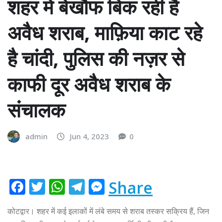
शहर में बेखौफ बिक रही है
अवैध शराब, माफ़िया काट रहे
है चांदी, पुलिस की नज़र से
काफी दूर अवैध शराब के
संचालक
admin
Jun 4, 2023
0
F
T
W
T
M
Share
a
w
h
el
e
कोटद्वार। शहर में कई इलाकों में लंबे समय से शराब तस्कर सक्रिय हैं, जिन
c
it
at
e
ss